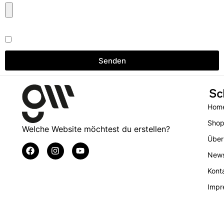
Datenschutzbestimmungen
Ja, ich akzptiere.
Senden
Sc
Hom
Sho
Welche Website möchtest du erstellen?
Über
New
Kont
Impr