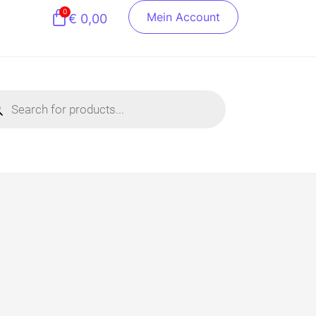
0
Mein Account
€
0,00