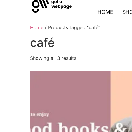
HOME
SH
Home
/ Products tagged “café”
café
Showing all 3 results