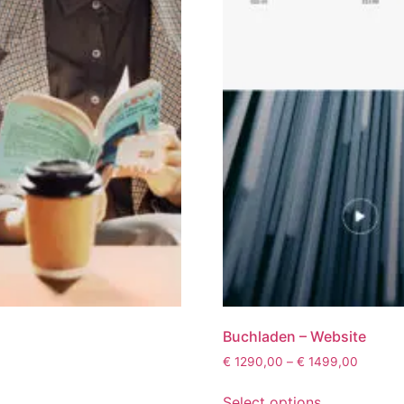
Buchladen – Website
€
1290,00
–
€
1499,00
Select options