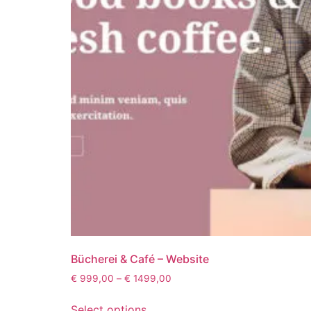
Bücherei & Café – Website
€
999,00
–
€
1499,00
Select options