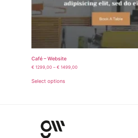
Café – Website
€
1299,00
–
€
1499,00
Select options