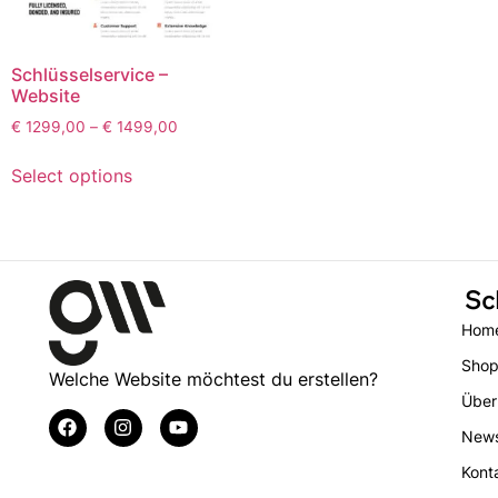
Schlüsselservice –
Website
€
1299,00
–
€
1499,00
Select options
Sc
Hom
Sho
Welche Website möchtest du erstellen?
Über
New
Kont