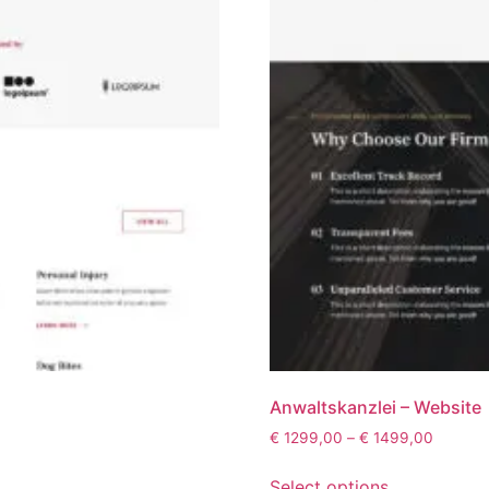
Anwaltskanzlei – Website
€
1299,00
–
€
1499,00
Select options