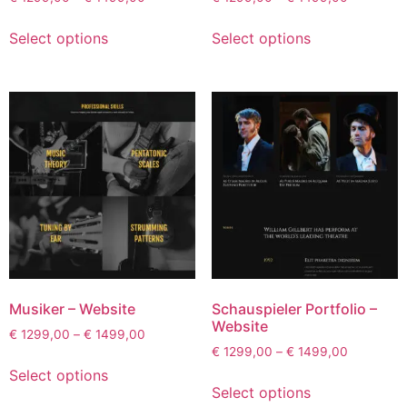
Select options
Select options
Musiker – Website
Schauspieler Portfolio –
Website
€
1299,00
–
€
1499,00
€
1299,00
–
€
1499,00
Select options
Select options