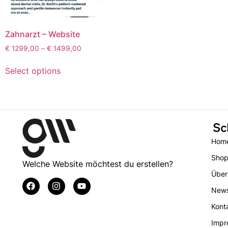
Zahnarzt – Website
€
1299,00
–
€
1499,00
Select options
Sc
Hom
Sho
Welche Website möchtest du erstellen?
Über
New
Kont
Impr