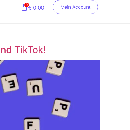
0
Mein Account
€
0,00
nd TikTok!