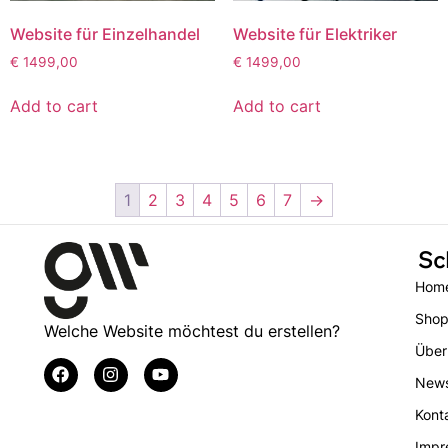
Website für Einzelhandel
Website für Elektriker
€
1499,00
€
1499,00
Add to cart
Add to cart
1
2
3
4
5
6
7
→
Sc
Hom
Sho
Welche Website möchtest du erstellen?
Über
New
Kont
Impr