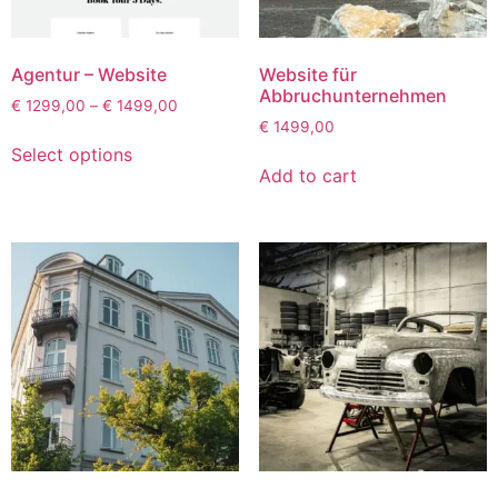
Agentur – Website
Website für
Abbruchunternehmen
€
1299,00
–
€
1499,00
€
1499,00
Select options
Add to cart