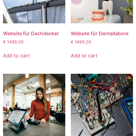
Website für Dachdecker
Website für Dentallabore
€
1499,00
€
1499,00
Add to cart
Add to cart