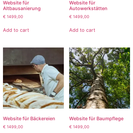
Website für
Website für
Altbausanierung
Autowerkstätten
€
1499,00
€
1499,00
Add to cart
Add to cart
Website für Bäckereien
Website für Baumpflege
€
1499,00
€
1499,00