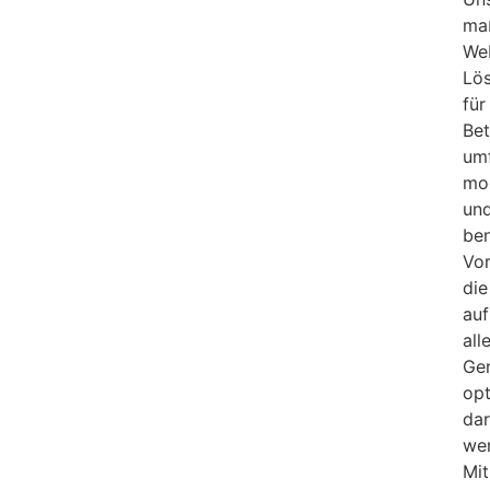
ma
We
Lö
für
Bet
um
mo
un
ben
Vor
die
auf
all
Ge
opt
dar
we
Mit