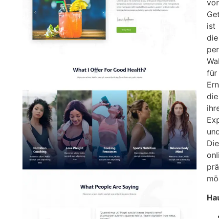
vo
Ge
ist
die
per
Wa
für
Ern
die
ihr
Exp
un
Die
onl
prä
mö
Ha