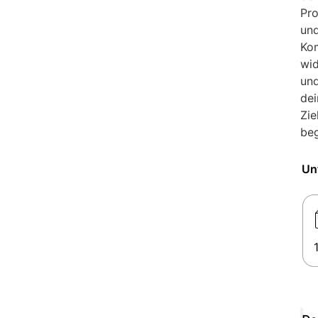
Pro
un
Ko
wid
un
de
Zie
beg
Un