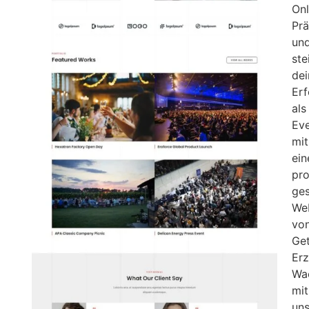
Onl
Pr
un
ste
de
Erf
als
Ev
mit
ein
pro
ges
We
vo
Ge
Erz
Wa
mit
uns