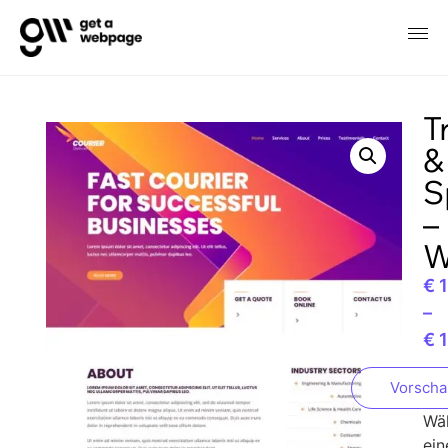
T
&
S
–
W
€
1
–
€
1
Vorsch
Wä
ein