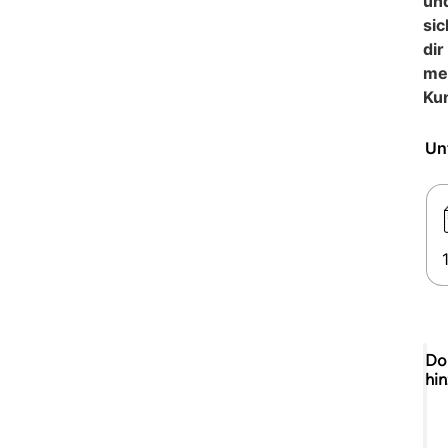
un
si
dir
me
Ku
Un
Do
hi