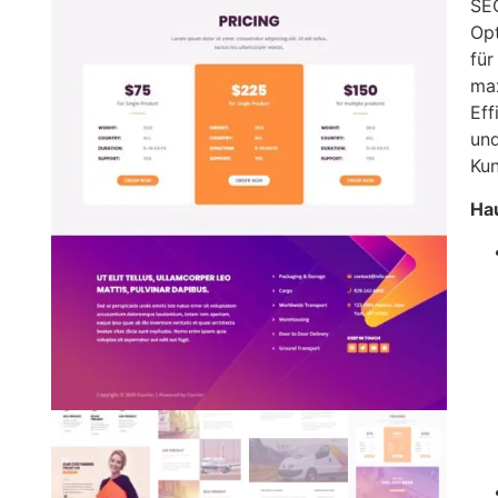
SE
Op
für
ma
Eff
un
Ku
Ha