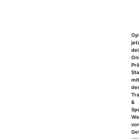
Op
jet
de
On
Pr
Sta
mi
de
Tr
&
Sp
We
vo
Ge