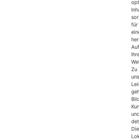
opt
Inh
so
für
ein
he
Auf
Ihr
Web
Zu
un
Le
ge
Bil
Ku
un
det
Die
Lo