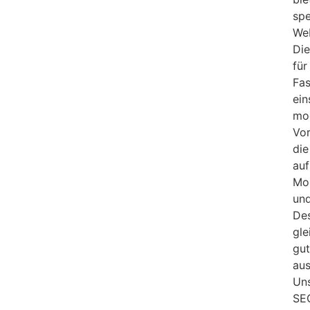
spe
We
Die
für
Fa
ein
mo
Vor
die
auf
Mo
un
De
gl
gu
au
Un
SE