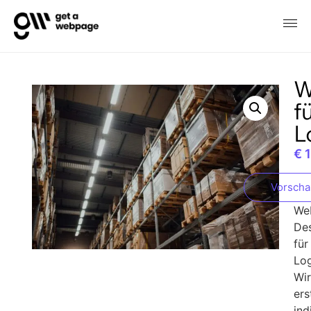
W
f
L
€
1
Vorsch
We
De
für
Log
Wi
ers
ind