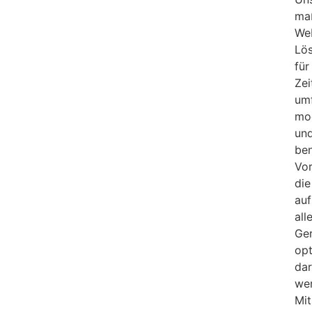
ma
We
Lö
für
Zei
um
mo
un
ben
Vor
die
auf
all
Ge
opt
dar
we
Mit