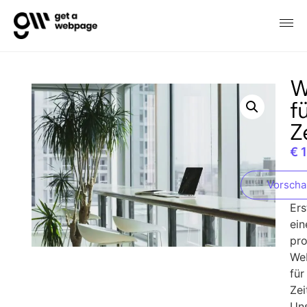
W
f
Z
€
1
Vorsch
Ers
ein
pro
We
für
Zei
Un