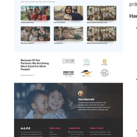
prä
Ha